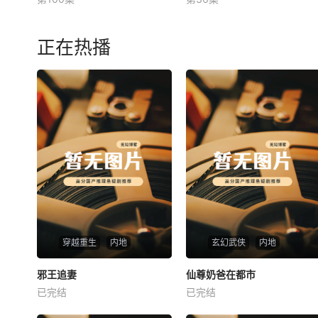
未知
未知
正在热播
穿越重生
内地
玄幻武侠
内地
热播
热播
邪王追妻
仙尊奶爸在都市
邪王追妻
仙尊奶爸在都市
已完结
已完结
未知
未知