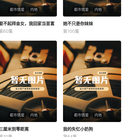
都市情爱
内地
都市情爱
内地
娶不起拜金女，我回家当首富
娶不起拜金女，我回家当首富
她不只是你妹妹
她不只是你妹妹
第60集
第100集
未知
未知
都市情爱
内地
都市情爱
内地
三厘米到零距离
三厘米到零距离
我的失忆小奶狗
我的失忆小奶狗
第70集
第64集