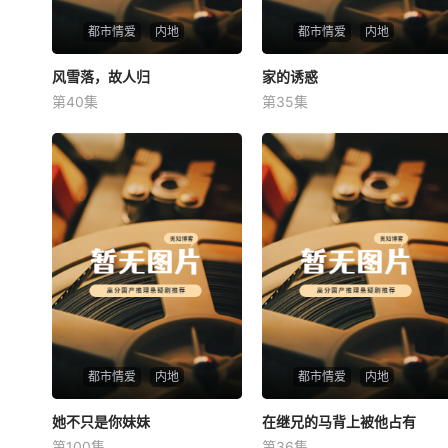
都市情爱
内地
都市情爱
内地
风雪落，故人归
风雪落，故人归
家的诱惑
家的诱惑
第40集
第35集
未知
未知
都市情爱
内地
都市情爱
内地
她不只是你妹妹
她不只是你妹妹
在继兄的马背上被他占有
在继兄的马背上被他占有
第100集
第36集