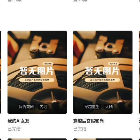
未知
未知
复仇爽剧
内地
穿越重生
大陆
热播
热播
我的AI女友
穿越后宫假和尚
我的AI女友
穿越后宫假和尚
已完结
已完结
未知
未知