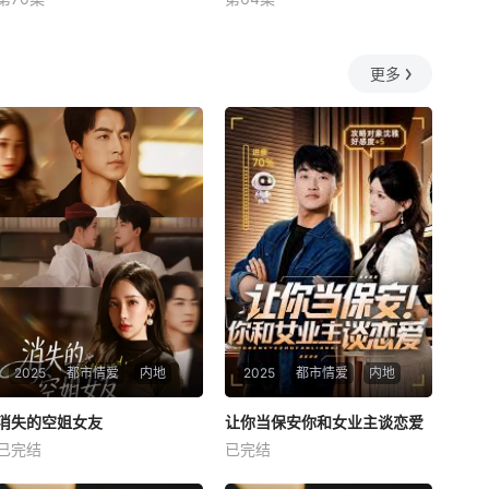
未知
未知
更多
2025
都市情爱
内地
2025
都市情爱
内地
热播
热播
消失的空姐女友
让你当保安你和女业主谈恋爱
消失的空姐女友
让你当保安你和女业主谈恋爱
已完结
已完结
未知
未知