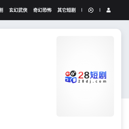
剧
玄幻武侠
奇幻恐怖
其它短剧
我的观影记录
{if condition="$obj.vod_points
gt 0"}