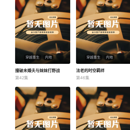
穿越重生
内地
穿越重生
内地
撞破未婚夫与妹妹打野战
撞破未婚夫与妹妹打野战
法老的时空羁绊
法老的时空羁绊
第42集
第46集
未知
未知