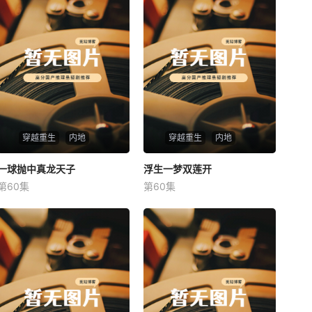
穿越重生
内地
穿越重生
内地
一球抛中真龙天子
一球抛中真龙天子
浮生一梦双莲开
浮生一梦双莲开
第60集
第60集
未知
未知