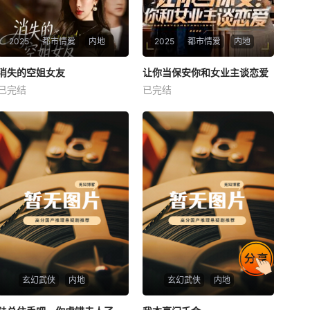
2025
都市情爱
内地
2025
都市情爱
内地
热播
热播
消失的空姐女友
让你当保安你和女业主谈恋爱
消失的空姐女友
让你当保安你和女业主谈恋爱
已完结
已完结
未知
未知
玄幻武侠
内地
玄幻武侠
内地
热播
热播