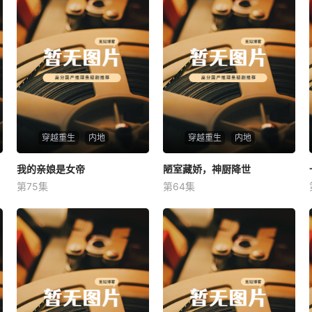
穿越重生
内地
穿越重生
内地
我的亲娘是女帝
我的亲娘是女帝
陋室藏娇，神厨降世
陋室藏娇，神厨降世
第75集
第64集
未知
未知