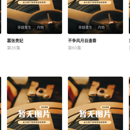
穿越重生
内地
穿越重生
内地
嚣张贵妃
嚣张贵妃
不争风月自逢春
不争风月自逢春
第35集
第60集
未知
未知