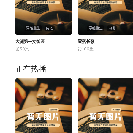
穿越重生
内地
穿越重生
内地
大渊第一女御医
大渊第一女御医
雪落长歌
雪落长歌
第50集
第106集
未知
未知
正在热播