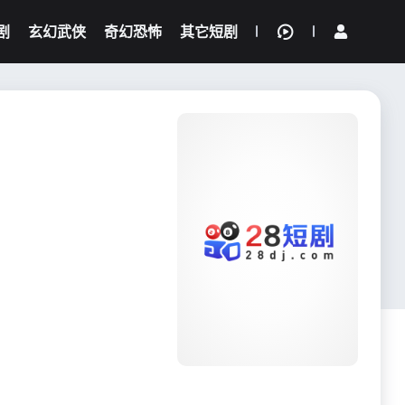
剧
玄幻武侠
奇幻恐怖
其它短剧
我的观影记录
{if condition="$obj.vod_points
gt 0"}