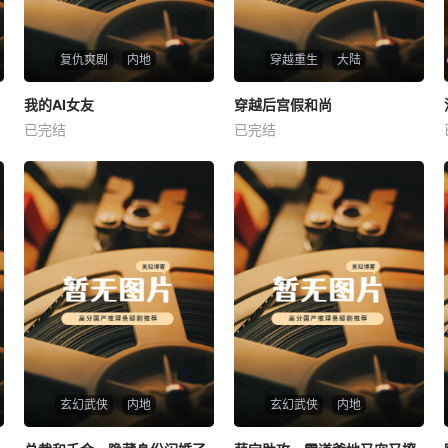
复仇爽剧
内地
穿越重生
大陆
热播
热播
我的AI女友
穿越后宫假和尚
我的AI女友
穿越后宫假和尚
已完结
已完结
未知
未知
玄幻武侠
内地
玄幻武侠
内地
热播
热播