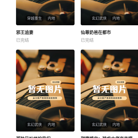
穿越重生
内地
玄幻武侠
内地
热播
热播
邪王追妻
仙尊奶爸在都市
邪王追妻
仙尊奶爸在都市
已完结
已完结
未知
未知
玄幻武侠
内地
玄幻武侠
内地
热播
热播