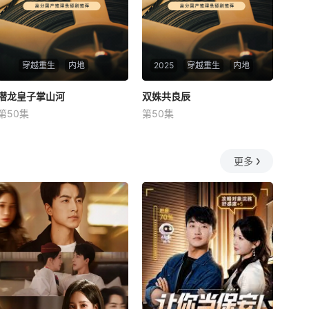
穿越重生
内地
2025
穿越重生
内地
潜龙皇子掌山河
潜龙皇子掌山河
双姝共良辰
双姝共良辰
第50集
第50集
未知
未知
更多